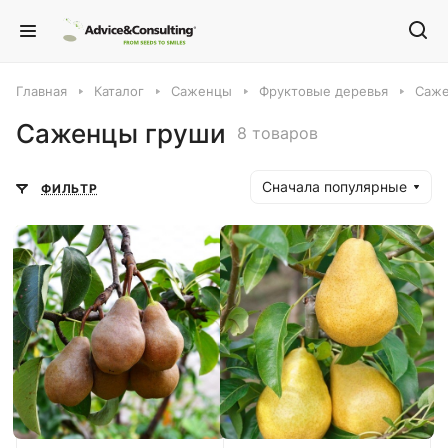
Главная
Каталог
Саженцы
Фруктовые деревья
Саже
Саженцы груши
8 товаров
Сначала популярные
ФИЛЬТР