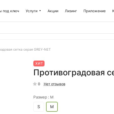
ы под ключ
Услуги
Акции
Лизинг
Приложение
радовая сетка серая GREY-NET
ХИТ
Противоградовая с
0
Нет отзывов
Размер :
M
S
M