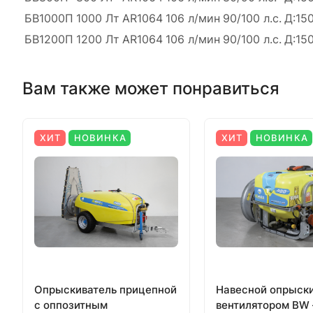
БВ1000П
1000 Лт
AR1064
106 л/мин
90/100 л.с.
Д:150
БВ1200П
1200 Лт
AR1064
106 л/мин
90/100 л.с.
Д:150
Вам также может понравиться
ХИТ
НОВИНКА
ХИТ
НОВИНКА
Опрыскиватель прицепной
Навесной опрыски
с оппозитным
вентилятором BW 