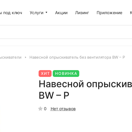
ы под ключ
Услуги
Акции
Лизинг
Приложение
ыскиватели
Навесной опрыскиватель без вентилятора BW – P
ХИТ
НОВИНКА
Навесной опрыскив
BW – P
0
Нет отзывов