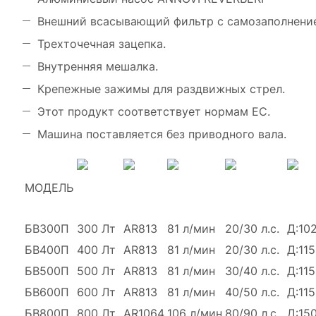
Внешний всасывающий фильтр с самозаполнени
Трехточечная зацепка.
Внутренняя мешалка.
Крепежные зажимы для раздвижных стрел.
Этот продукт соответствует нормам ЕС.
Машина поставляется без приводного вала.
МОДЕЛЬ
БВ300П
300 Лт
AR813
81 л/мин
20/30 л.с.
Д:102
БВ400П
400 Лт
AR813
81 л/мин
20/30 л.с.
Д:115
БВ500П
500 Лт
AR813
81 л/мин
30/40 л.с.
Д:115
БВ600П
600 Лт
AR813
81 л/мин
40/50 л.с.
Д:115
БВ800П
800 Лт
AR1064
106 л/мин
80/90 л.с.
Д:150