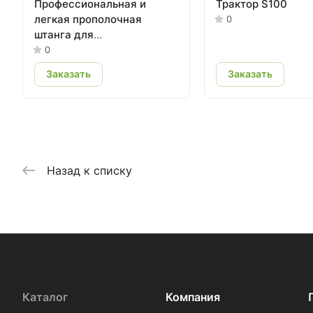
Профессиональная и
Трактор S100
легкая прополочная
0
штанга для
ДВУСТОРОННЕГО
0
удаления сорняков
Заказать
Заказать
Назад к списку
Каталог
Компания