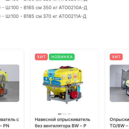
 - Ш:100 - В165 см
350 кг
АТО0210А-Д
 - Ш:100 - В185 см
370 кг
АТО0211А-Д
ХИТ
НОВИНКА
ХИТ
ватель с
Навесной опрыскиватель
Опрыски
– PN
без вентилятора BW – P
TO/BW –